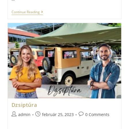
Bortúra
Continue Reading
Dzsiptúra
Post
Post
Post
admin
február 25, 2023
0 Comments
author:
published:
comments:
…