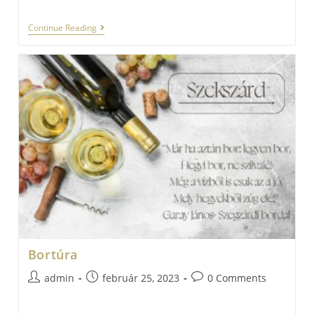
Gemenci
Continue Reading
Kisvasút
Bortúra
Post
Post
Post
admin
február 25, 2023
0 Comments
author:
published:
comments:
…