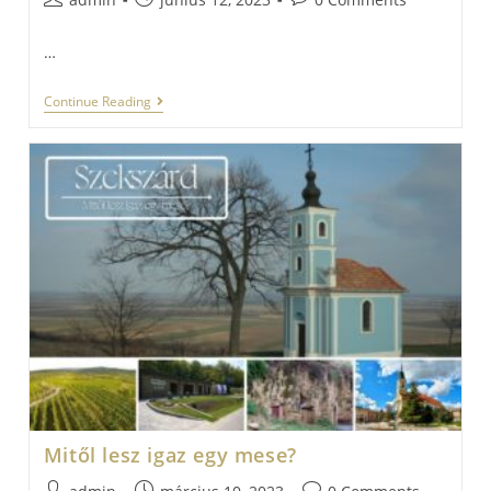
author:
published:
comments:
…
Kadarka
Continue Reading
Túra
Mitől lesz igaz egy mese?
Post
Post
Post