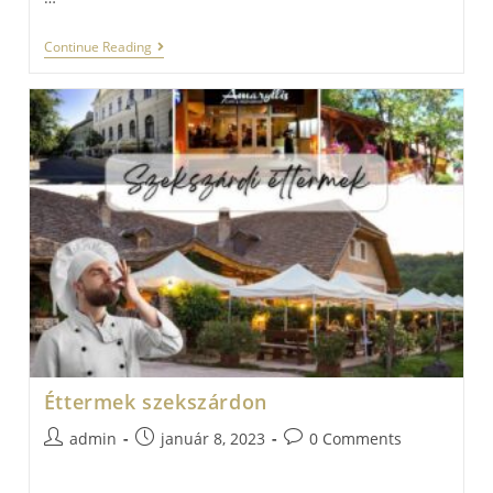
Dzsiptúra
Continue Reading
Éttermek szekszárdon
Post
Post
Post
admin
január 8, 2023
0 Comments
author:
published:
comments:
…