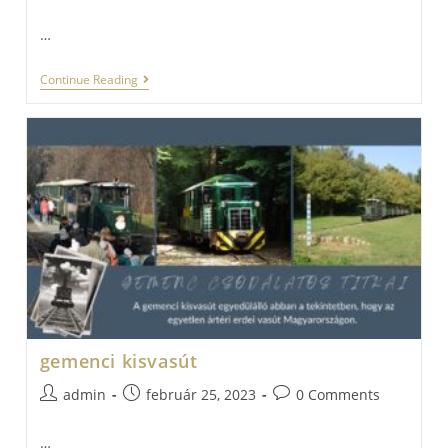
author:
published:
comments:
…
Csónakázás,
Continue Reading
Ami
Mindenkinek
Érdekes
Lehet.
gemenci kisvasút
Post
Post
Post
admin
február 25, 2023
0 Comments
author:
published:
comments:
…