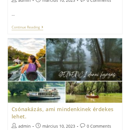
admin
március 10, 2023
0 Comments
author:
published:
comments:
…
Mitől
Continue Reading
Lesz
Igaz
Egy
Mese?
Csónakázás, ami mindenkinek érdekes
lehet.
Post
Post
Post
admin
március 10, 2023
0 Comments