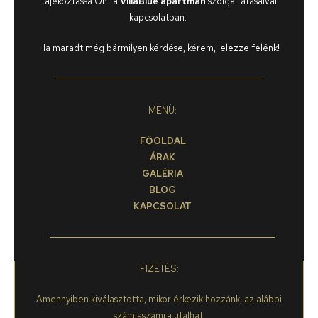
tájékoztassa Önt a
VillaBlue
apartman
szolgáltatásaival
kapcsolatban.
Ha maradt még bármilyen kérdése, kérem, jelezze felénk!
MENÜ:
FŐOLDAL
ÁRAK
GALÉRIA
BLOG
KAPCSOLAT
FIZETÉS:
Amennyiben kiválasztotta, mikor érkezik hozzánk, az alábbi
számlaszámra utalhat: