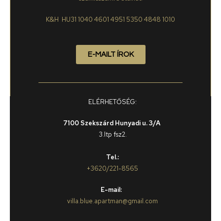
K&H HU31 1040 4601 4951 5350 4848 1010
E-MAILT ÍROK
ELÉRHETŐSÉG:
7100 Szekszárd Hunyadi u. 3/A
3.ltp fsz2.
Tel.:
+3620/221-8565
E-mail:
villa.blue.apartman@gmail.com