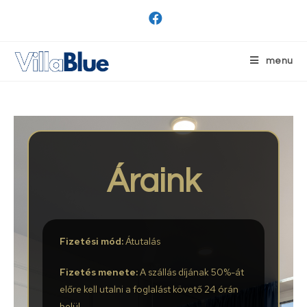
menu
Áraink
Fizetési mód:
Átutalás
Fizetés menete:
A szállás díjának 50%-át
előre kell utalni a foglalást követő 24 órán
belül.