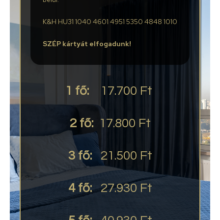
K&H HU31 1040 4601 4951 5350 4848 1010
SZÉP kártyát elfogadunk!
1 fő:
17.700 Ft
2 fő:
17.800 Ft
3 fő:
21.500 Ft
4 fő:
27.930 Ft