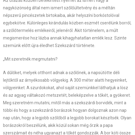
Az utazás közben betekintést nyerhet az ismert vagy a
nagyközönség által nem ismert szőlőültetvény és a méltán
népszerű pincészetek birtokaiba, akár helyszíni borkóstolóval
egybekötve.
Különleges kirándulás közben eszmét cserélünk borról,
a szőlőtermelés emlékeiről, jelenéről.
Akit történelem, a múlt
megismerése hoz lázba annak kihagyhatatlan emlék lesz.
Szinte
szemünk előtt újra éledhet Szekszárd története.
„Mit szeretnék megmutatni?
A dűlőket, melyek otthont adnak a szőlőnek, a napsütötte déli
lejtőktől az árnyékosabb völgyekig. A 300 méter alatti hegyeinket,
völgyeinket. A szurdokokat, ahol saját szemünkkel láthatjuk a lösz
és az agyag váltakozó metszetét, beleképzelve a tőkét, a gyökeret.
Meg szeretném mutatni, mitől más a szekszárdi borvidék, mint a
többi és hogy a szekszárdi borászok hogyan dolgoznak azon nap
nap után, hogy a legjobb szőlőből a legjobb borokat készítsék. Olyan
borászokról beszélünk, akik közül sokan még őrzik a papa
szerszámait és néha ugyanazt a tőkét gondozzák. A bor köti össze